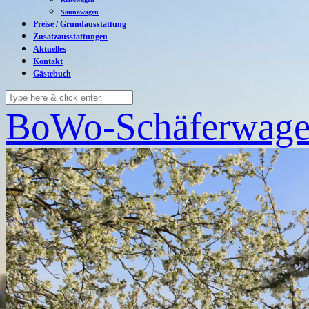
Saunawagen
Preise / Grundausstattung
Zusatzausstattungen
Aktuelles
Kontakt
Gästebuch
BoWo-Schäferwage