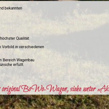
and bekannten
 höchster Qualität.
em
Vorbild in verschiedenen
 im Bereich Wagenbau
nsche erfüllt.
n original BoWo-Wagen, siehe unter „Aktu