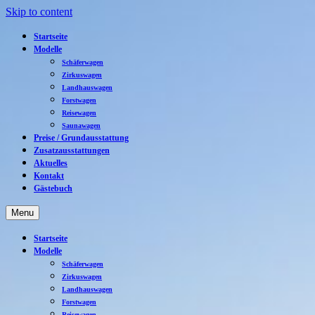
Skip to content
Startseite
Modelle
Schäferwagen
Zirkuswagen
Landhauswagen
Forstwagen
Reisewagen
Saunawagen
Preise / Grundausstattung
Zusatzausstattungen
Aktuelles
Kontakt
Gästebuch
Menu
Startseite
Modelle
Schäferwagen
Zirkuswagen
Landhauswagen
Forstwagen
Reisewagen